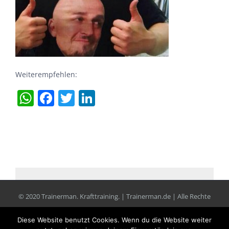
Weiterempfehlen:
WhatsApp
Facebook
Twitter
LinkedIn
© 2020 Trainerman. Krafttraining. | Trainerman.de | Alle Rechte
vorbehalten |
Impressum
|
Datenschutz
Diese Website benutzt Cookies. Wenn du die Website weiter