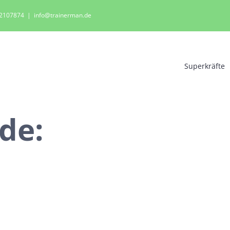
0 2107874
|
info@trainerman.de
Superkräfte
de: