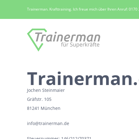
Zum
Trainerman. Krafttraining. Ich freue mich über Ihren Anruf: 017
Inhalt
springen
Trainerman.
Jochen Steinmaier
Gräfstr. 105
81241 München
info@trainerman.de
Steuernummer: 146/212/70371