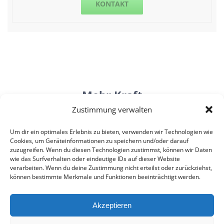
KONTAKT
Mehr Kraft
für einfachere Höhenmeter beim Wande
Zustimmung verwalten
Um dir ein optimales Erlebnis zu bieten, verwenden wir Technologien wie
Cookies, um Geräteinformationen zu speichern und/oder darauf
Weiterempfehlen:
zuzugreifen. Wenn du diesen Technologien zustimmst, können wir Daten
wie das Surfverhalten oder eindeutige IDs auf dieser Website
WhatsApp
Facebook
Twitter
LinkedIn
verarbeiten. Wenn du deine Zustimmung nicht erteilst oder zurückziehst,
können bestimmte Merkmale und Funktionen beeinträchtigt werden.
© 2020 Trainerman. Krafttraining. | Trainerman.de | Alle Rechte
Akzeptieren
vorbehalten |
Impressum
|
Datenschutz