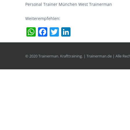
Personal Trainer München West Trainerman
Weiterempfehlen:
WhatsApp
Facebook
Twitter
LinkedIn
© 2020 Trainerman. Krafttraining. | Trainerman.de | Alle Re