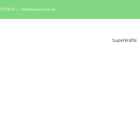
0 2107874
|
info@trainerman.de
Superkräfte