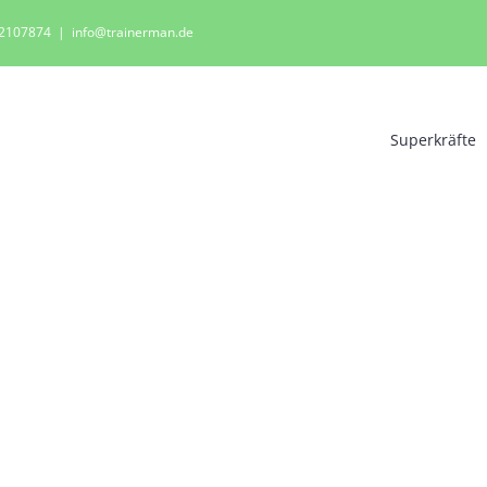
0 2107874
|
info@trainerman.de
Superkräfte