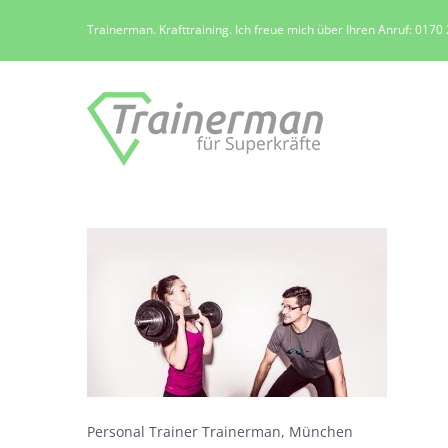
Zum
Trainerman. Krafttraining. Ich freue mich über Ihren Anruf: 017
Inhalt
springen
Personal Trainer Trainerman, München