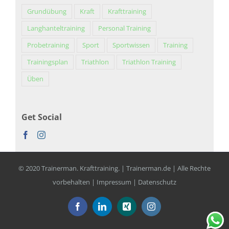
Grundübung
Kraft
Krafttraining
Langhanteltraining
Personal Training
Probetraining
Sport
Sportwissen
Training
Trainingsplan
Triathlon
Triathlon Training
Üben
Get Social
© 2020 Trainerman. Krafttraining. | Trainerman.de | Alle Rechte
vorbehalten |
Impressum
|
Datenschutz
Facebook
LinkedIn
Xing
Instagram