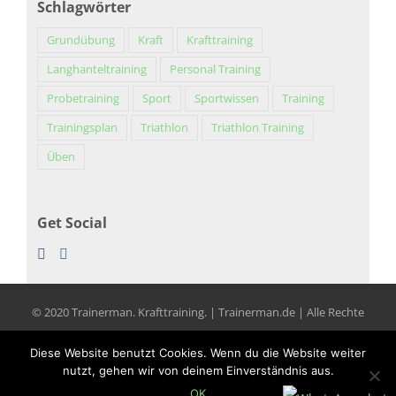
Schlagwörter
Grundübung
Kraft
Krafttraining
Langhanteltraining
Personal Training
Probetraining
Sport
Sportwissen
Training
Trainingsplan
Triathlon
Triathlon Training
Üben
Get Social
© 2020 Trainerman. Krafttraining. | Trainerman.de | Alle Rechte
vorbehalten |
Impressum
|
Datenschutz
Diese Website benutzt Cookies. Wenn du die Website weiter
nutzt, gehen wir von deinem Einverständnis aus.
Facebook
LinkedIn
Xing
Instagram
OK